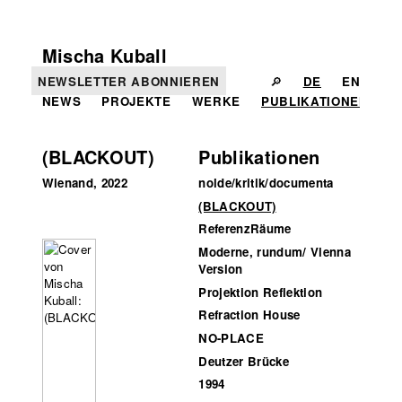
Mischa Kuball
NEWSLETTER ABONNIEREN
🔎
DE
EN
NEWS
PROJEKTE
WERKE
PUBLIKATIONEN
I
(BLACKOUT)
Publikationen
Wienand, 2022
nolde/kritik/documenta
(BLACKOUT)
ReferenzRäume
Moderne, rundum/ Vienna
Version
Projektion Reflektion
Refraction House
NO-PLACE
Deutzer Brücke
1994