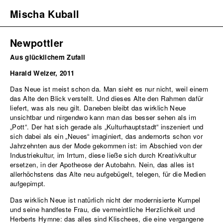
Mischa Kuball
Newpottler
T
NEWS
PROJECTS
Aus glücklichem Zufall
Ne
WORKS
Ne
Harald Welzer, 2011
Pot
PUBLICATIONS
-
Das Neue ist meist schon da. Man sieht es nur nicht, weil einem
INFORMATION
Ne
das Alte den Blick verstellt. Und dieses Alte den Rahmen dafür
TEXTS
He
liefert, was als neu gilt. Daneben bleibt das wirklich Neue
im
unsichtbar und nirgendwo kann man das besser sehen als im
PUBLIC PREPOSITION ↗
Re
„Pott“. Der hat sich gerade als „Kulturhauptstadt“ inszeniert und
sich dabei als ein „Neues“ imaginiert, das andernorts schon vor
Re
Jahrzehnten aus der Mode gekommen ist: im Abschied von der
Ho
Industriekultur, im Irrtum, diese ließe sich durch Kreativkultur
Li
ersetzen, in der Apotheose der Autobahn. Nein, das alles ist
an
allerhöchstens das Alte neu aufgebügelt, telegen, für die Medien
Ill
aufgepimpt.
Das wirklich Neue ist natürlich nicht der modernisierte Kumpel
und seine handfeste Frau, die vermeintliche Herzlichkeit und
Herberts Hymne: das alles sind Klischees, die eine vergangene