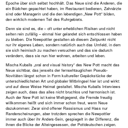
Epoche über sich selbst hochhält. Das Neue sind die Anderen, die
ein Büdchen gepachtet haben, im Restaurant bedienen, Zahnärzte
sind oder Managerin und die den lebendigen „New Pott“ bilden,
den wirklich modernen Teil des Ruhrgebiets.
Denn sie sind es, die – oft unter erheblichen Risiken und nicht
selten rein zufällig – einmal hier gelandet sich entschlossen haben
zu bleiben. Die Newpottler gestalten ab diesem Zeitpunkt nicht
nur ihr eigenes Leben, sondern natürlich auch das Umfeld, in dem
sie sich heimisch zu machen versuchen und das sie dadurch
verändern, dass sie nun hier wohnen, arbeiten und leben.
Mischa Kuballs „oral and visual history“ des New Pott macht das
Neue sichtbar, das jenseits der fernsehtauglichen Pseudo-
Novitäten längst schon in Form kultureller Gepäckstücke der
unterschiedlichsten Art und globaler Mitbringsel hier ist und wirkt:
und auf diese Weise Heimat gestaltet. Mischa Kuballs Interviews
zeigen auch, dass das alles nicht bruchlos und harmonisch ist.
Auch der New Pott ist keine Weltgegend, die Fremde freudig
willkommen heißt und sich immer schon freut, wenn Neue
dazukommen: Zwar sind offener Rassismus und Hass nur
Randerscheinungen, aber trotzdem sprechen die Newpottler
immer auch über ihr Anders-Sein, gespiegelt in der Differenz, die
ihnen die Blicke der Alteingesessen, der Pottdeutschen zeigen.