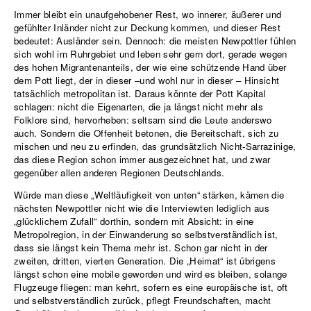
Immer bleibt ein unaufgehobener Rest, wo innerer, äußerer und
gefühlter Inländer nicht zur Deckung kommen, und dieser Rest
bedeutet: Ausländer sein. Dennoch: die meisten Newpottler fühlen
sich wohl im Ruhrgebiet und leben sehr gern dort, gerade wegen
des hohen Migrantenanteils, der wie eine schützende Hand über
dem Pott liegt, der in dieser –und wohl nur in dieser – Hinsicht
tatsächlich metropolitan ist. Daraus könnte der Pott Kapital
schlagen: nicht die Eigenarten, die ja längst nicht mehr als
Folklore sind, hervorheben: seltsam sind die Leute anderswo
auch. Sondern die Offenheit betonen, die Bereitschaft, sich zu
mischen und neu zu erfinden, das grundsätzlich Nicht-Sarrazinige,
das diese Region schon immer ausgezeichnet hat, und zwar
gegenüber allen anderen Regionen Deutschlands.
Würde man diese „Weltläufigkeit von unten“ stärken, kämen die
nächsten Newpottler nicht wie die Interviewten lediglich aus
„glücklichem Zufall“ dorthin, sondern mit Absicht: in eine
Metropolregion, in der Einwanderung so selbstverständlich ist,
dass sie längst kein Thema mehr ist. Schon gar nicht in der
zweiten, dritten, vierten Generation. Die „Heimat“ ist übrigens
längst schon eine mobile geworden und wird es bleiben, solange
Flugzeuge fliegen: man kehrt, sofern es eine europäische ist, oft
und selbstverständlich zurück, pflegt Freundschaften, macht