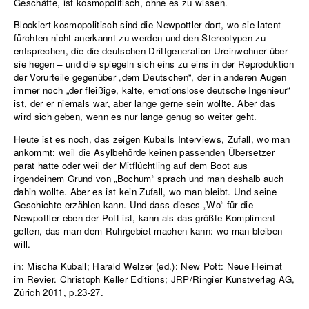
Geschäfte, ist kosmopolitisch, ohne es zu wissen.
Blockiert kosmopolitisch sind die Newpottler dort, wo sie latent
fürchten nicht anerkannt zu werden und den Stereotypen zu
entsprechen, die die deutschen Drittgeneration-Ureinwohner über
sie hegen – und die spiegeln sich eins zu eins in der Reproduktion
der Vorurteile gegenüber „dem Deutschen“, der in anderen Augen
immer noch „der fleißige, kalte, emotionslose deutsche Ingenieur“
ist, der er niemals war, aber lange gerne sein wollte. Aber das
wird sich geben, wenn es nur lange genug so weiter geht.
Heute ist es noch, das zeigen Kuballs Interviews, Zufall, wo man
ankommt: weil die Asylbehörde keinen passenden Übersetzer
parat hatte oder weil der Mitflüchtling auf dem Boot aus
irgendeinem Grund von „Bochum“ sprach und man deshalb auch
dahin wollte. Aber es ist kein Zufall, wo man bleibt. Und seine
Geschichte erzählen kann. Und dass dieses „Wo“ für die
Newpottler eben der Pott ist, kann als das größte Kompliment
gelten, das man dem Ruhrgebiet machen kann: wo man bleiben
will.
in: Mischa Kuball; Harald Welzer (ed.): New Pott: Neue Heimat
im Revier. Christoph Keller Editions; JRP/Ringier Kunstverlag AG,
Zürich 2011, p.23-27.