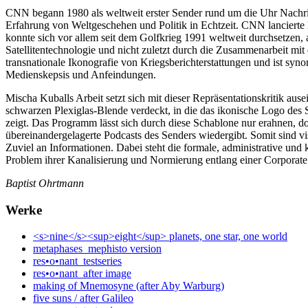
CNN begann 1980 als weltweit erster Sender rund um die Uhr Nachric
Erfahrung von Weltgeschehen und Politik in Echtzeit. CNN lancierte 
konnte sich vor allem seit dem Golfkrieg 1991 weltweit durchsetzen, 
Satellitentechnologie und nicht zuletzt durch die Zusammenarbeit 
transnationale Ikonografie von Kriegsberichterstattungen und ist syn
Medienskepsis und Anfeindungen.
Mischa Kuballs Arbeit setzt sich mit dieser Repräsentationskritik au
schwarzen Plexiglas-Blende verdeckt, in die das ikonische Logo des Se
zeigt. Das Programm lässt sich durch diese Schablone nur erahnen, do
übereinandergelagerte Podcasts des Senders wiedergibt. Somit sind vi
Zuviel an Informationen. Dabei steht die formale, administrative und 
Problem ihrer Kanalisierung und Normierung entlang einer Corporate I
Baptist Ohrtmann
Werke
<s>nine</s><sup>eight</sup> planets, one star, one world
metaphases_mephisto version
res•o•nant_testseries
res•o•nant_after image
making of Mnemosyne (after Aby Warburg)
five suns / after Galileo